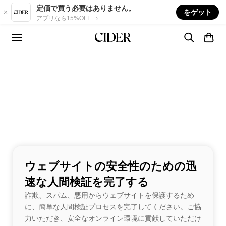
Skip to main content
定価で買う必要はありません。
をゲット
アプリなら15%OFF →
ウェブサイトの安全性のための迅
速な人間検証を完了する
詐欺、スパム、悪用からウェブサイトを保護するため
に、簡単な人間検証プロセスを完了してください。ご協
力いただき、安全なオンライン環境に貢献していただけ