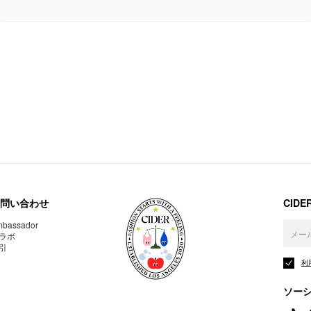
問い合わせ
CID
bassador
ラボ
引
利
ソー