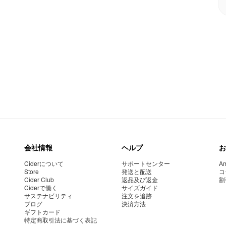
会社情報
ヘルプ
お
Ciderについて
サポートセンター
Am
Store
発送と配送
コ
Cider Club
返品及び返金
割
Ciderで働く
サイズガイド
サステナビリティ
注文を追跡
ブログ
決済方法
ギフトカード
特定商取引法に基づく表記