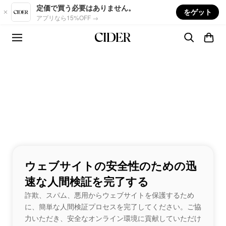
Skip to main content
定価で買う必要はありません。
をゲット
アプリなら15%OFF →
ウェブサイトの安全性のための迅
速な人間検証を完了する
詐欺、スパム、悪用からウェブサイトを保護するため
に、簡単な人間検証プロセスを完了してください。ご協
力いただき、安全なオンライン環境に貢献していただけ