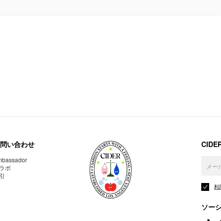
問い合わせ
CID
bassador
ラボ
引
利
ソー