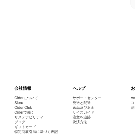
会社情報
ヘルプ
お
Ciderについて
サポートセンター
Am
Store
発送と配送
コ
Cider Club
返品及び返金
割
Ciderで働く
サイズガイド
サステナビリティ
注文を追跡
ブログ
決済方法
ギフトカード
特定商取引法に基づく表記