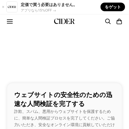
Skip to main content
定価で買う必要はありません。
をゲット
アプリなら15%OFF →
ウェブサイトの安全性のための迅
速な人間検証を完了する
詐欺、スパム、悪用からウェブサイトを保護するため
に、簡単な人間検証プロセスを完了してください。ご協
力いただき、安全なオンライン環境に貢献していただけ