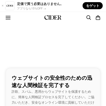
Skip to main content
定価で買う必要はありません。
をゲット
アプリなら15%OFF →
ウェブサイトの安全性のための迅
速な人間検証を完了する
詐欺、スパム、悪用からウェブサイトを保護するため
に、簡単な人間検証プロセスを完了してください。ご協
力いただき、安全なオンライン環境に貢献していただけ