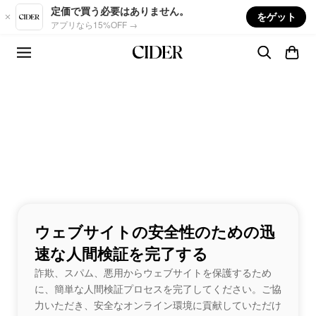
Skip to main content
定価で買う必要はありません。
をゲット
アプリなら15%OFF →
ウェブサイトの安全性のための迅
速な人間検証を完了する
詐欺、スパム、悪用からウェブサイトを保護するため
に、簡単な人間検証プロセスを完了してください。ご協
力いただき、安全なオンライン環境に貢献していただけ