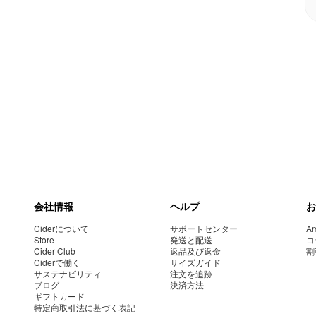
会社情報
ヘルプ
お
Ciderについて
サポートセンター
Am
Store
発送と配送
コ
Cider Club
返品及び返金
割
Ciderで働く
サイズガイド
サステナビリティ
注文を追跡
ブログ
決済方法
ギフトカード
特定商取引法に基づく表記