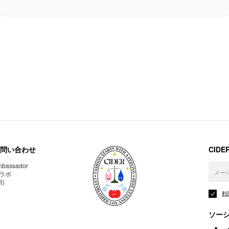
問い合わせ
CID
bassador
ラボ
引
利
ソー