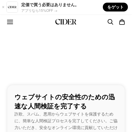
Skip to main content
定価で買う必要はありません。
をゲット
アプリなら15%OFF →
ウェブサイトの安全性のための迅
速な人間検証を完了する
詐欺、スパム、悪用からウェブサイトを保護するため
に、簡単な人間検証プロセスを完了してください。ご協
力いただき、安全なオンライン環境に貢献していただけ