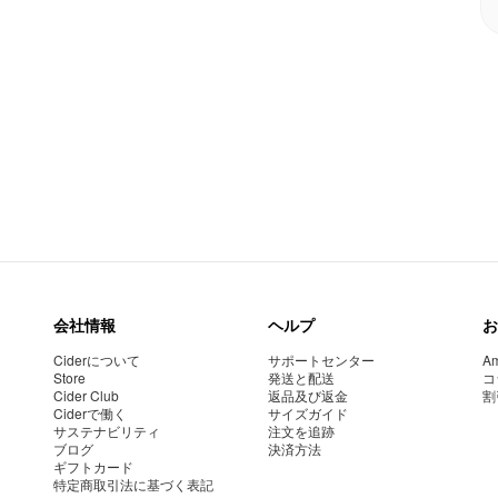
会社情報
ヘルプ
お
Ciderについて
サポートセンター
Am
Store
発送と配送
コ
Cider Club
返品及び返金
割
Ciderで働く
サイズガイド
サステナビリティ
注文を追跡
ブログ
決済方法
ギフトカード
特定商取引法に基づく表記