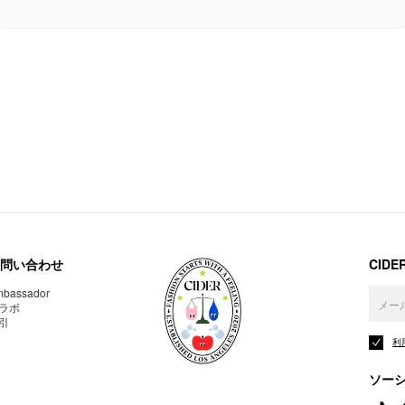
問い合わせ
CID
bassador
ラボ
引
利
ソー