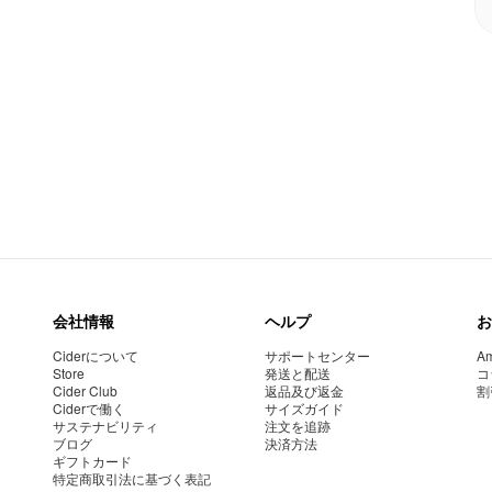
会社情報
ヘルプ
お
Ciderについて
サポートセンター
Am
Store
発送と配送
コ
Cider Club
返品及び返金
割
Ciderで働く
サイズガイド
サステナビリティ
注文を追跡
ブログ
決済方法
ギフトカード
特定商取引法に基づく表記