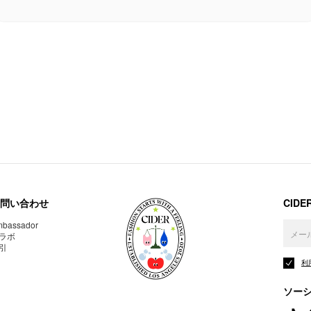
問い合わせ
CID
bassador
ラボ
引
利
ソー