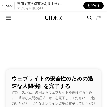
Skip to main content
定価で買う必要はありません。
をゲット
アプリなら15%OFF →
ウェブサイトの安全性のための迅
速な人間検証を完了する
詐欺、スパム、悪用からウェブサイトを保護するため
に、簡単な人間検証プロセスを完了してください。ご協
力いただき、安全なオンライン環境に貢献していただけ