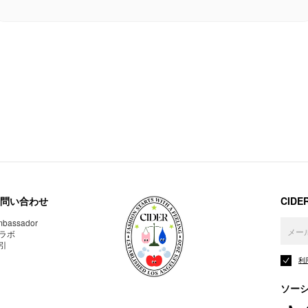
問い合わせ
CID
bassador
ラボ
引
利
ソー