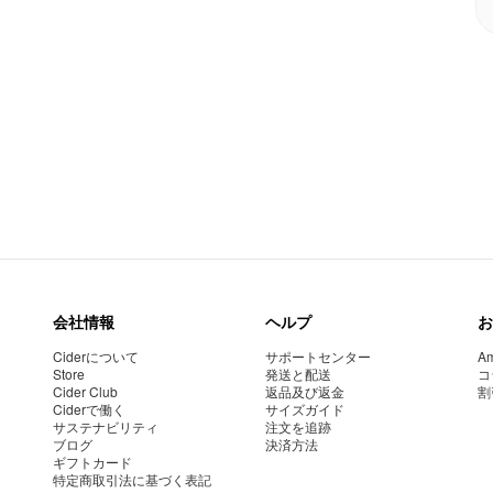
会社情報
ヘルプ
お
Ciderについて
サポートセンター
Am
Store
発送と配送
コ
Cider Club
返品及び返金
割
Ciderで働く
サイズガイド
サステナビリティ
注文を追跡
ブログ
決済方法
ギフトカード
特定商取引法に基づく表記