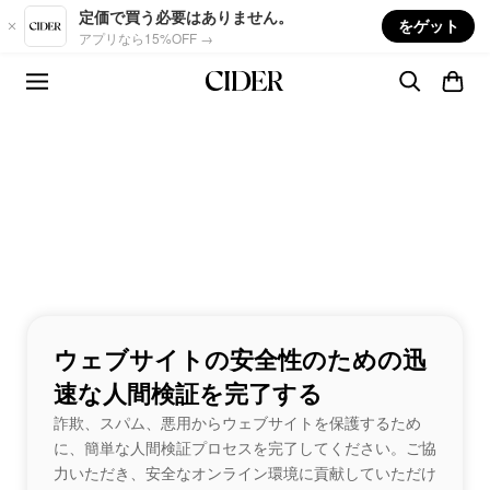
Skip to main content
定価で買う必要はありません。
をゲット
アプリなら15%OFF →
ウェブサイトの安全性のための迅
速な人間検証を完了する
詐欺、スパム、悪用からウェブサイトを保護するため
に、簡単な人間検証プロセスを完了してください。ご協
力いただき、安全なオンライン環境に貢献していただけ