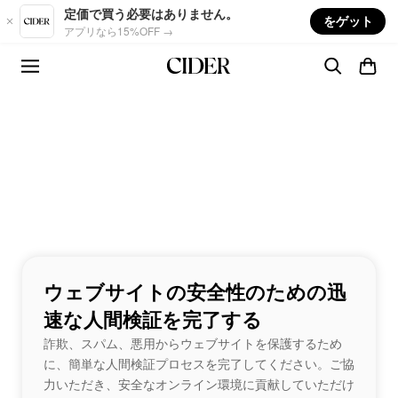
Skip to main content
定価で買う必要はありません。
をゲット
アプリなら15%OFF →
ウェブサイトの安全性のための迅
速な人間検証を完了する
詐欺、スパム、悪用からウェブサイトを保護するため
に、簡単な人間検証プロセスを完了してください。ご協
力いただき、安全なオンライン環境に貢献していただけ