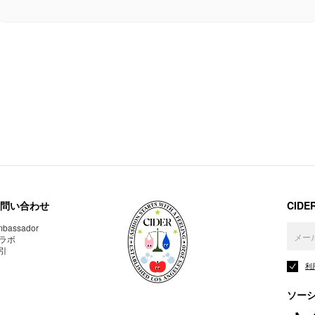
問い合わせ
CID
bassador
ラボ
引
利
ソー