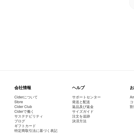
会社情報
ヘルプ
お
Ciderについて
サポートセンター
Am
Store
発送と配送
コ
Cider Club
返品及び返金
割
Ciderで働く
サイズガイド
サステナビリティ
注文を追跡
ブログ
決済方法
ギフトカード
特定商取引法に基づく表記