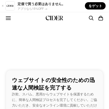
Skip to main content
定価で買う必要はありません。
をゲット
アプリなら15%OFF →
ウェブサイトの安全性のための迅
速な人間検証を完了する
詐欺、スパム、悪用からウェブサイトを保護するため
に、簡単な人間検証プロセスを完了してください。ご協
力いただき、安全なオンライン環境に貢献していただけ