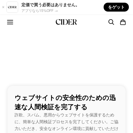
Skip to main content
定価で買う必要はありません。
をゲット
アプリなら15%OFF →
ウェブサイトの安全性のための迅
速な人間検証を完了する
詐欺、スパム、悪用からウェブサイトを保護するため
に、簡単な人間検証プロセスを完了してください。ご協
力いただき、安全なオンライン環境に貢献していただけ