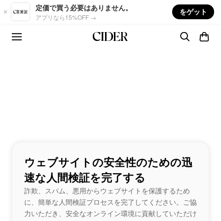
Skip to main content
定価で買う必要はありません。
をゲット
アプリなら15%OFF →
ウェブサイトの安全性のための迅
速な人間検証を完了する
詐欺、スパム、悪用からウェブサイトを保護するため
に、簡単な人間検証プロセスを完了してください。ご協
力いただき、安全なオンライン環境に貢献していただけ