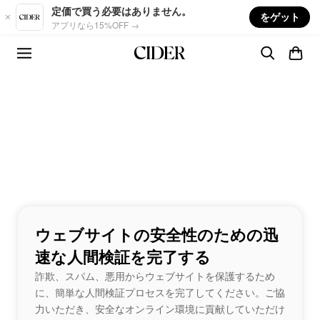
Skip to main content
定価で買う必要はありません。
をゲット
アプリなら15%OFF →
ウェブサイトの安全性のための迅
速な人間検証を完了する
詐欺、スパム、悪用からウェブサイトを保護するため
に、簡単な人間検証プロセスを完了してください。ご協
力いただき、安全なオンライン環境に貢献していただけ