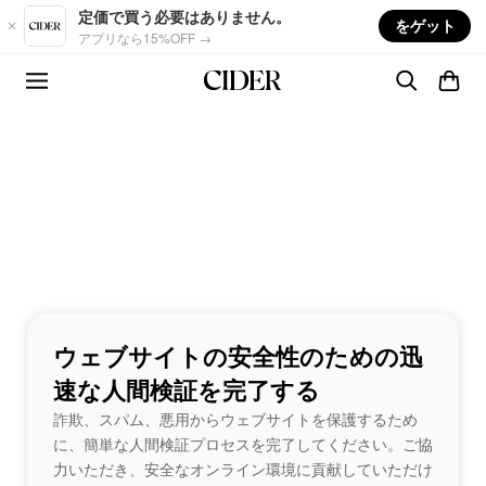
Skip to main content
定価で買う必要はありません。
をゲット
アプリなら15%OFF →
ウェブサイトの安全性のための迅
速な人間検証を完了する
詐欺、スパム、悪用からウェブサイトを保護するため
に、簡単な人間検証プロセスを完了してください。ご協
力いただき、安全なオンライン環境に貢献していただけ