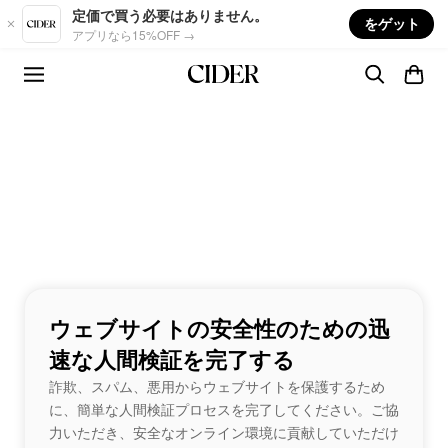
Skip to main content
定価で買う必要はありません。
をゲット
アプリなら15%OFF →
ウェブサイトの安全性のための迅
速な人間検証を完了する
詐欺、スパム、悪用からウェブサイトを保護するため
に、簡単な人間検証プロセスを完了してください。ご協
力いただき、安全なオンライン環境に貢献していただけ