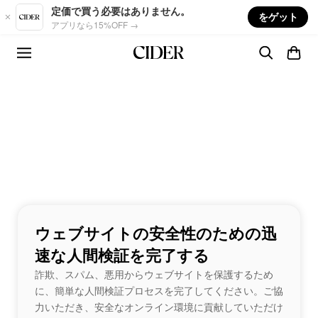
Skip to main content
定価で買う必要はありません。
をゲット
アプリなら15%OFF →
ウェブサイトの安全性のための迅
速な人間検証を完了する
詐欺、スパム、悪用からウェブサイトを保護するため
に、簡単な人間検証プロセスを完了してください。ご協
力いただき、安全なオンライン環境に貢献していただけ