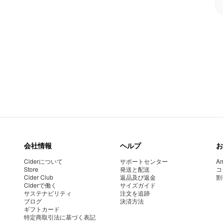
会社情報
ヘルプ
お
Ciderについて
サポートセンター
Am
Store
発送と配送
コ
Cider Club
返品及び返金
割
Ciderで働く
サイズガイド
サステナビリティ
注文を追跡
ブログ
決済方法
ギフトカード
特定商取引法に基づく表記