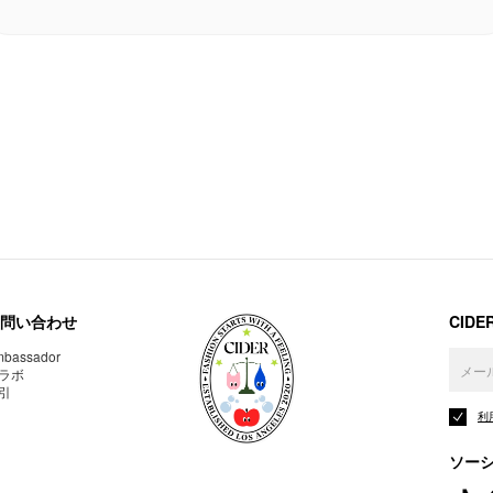
問い合わせ
CID
bassador
ラボ
引
利
ソー