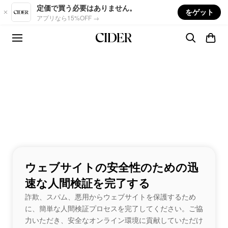
Skip to main content
定価で買う必要はありません。
をゲット
アプリなら15%OFF →
ウェブサイトの安全性のための迅
速な人間検証を完了する
詐欺、スパム、悪用からウェブサイトを保護するため
に、簡単な人間検証プロセスを完了してください。ご協
力いただき、安全なオンライン環境に貢献していただけ