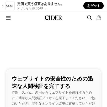
Skip to main content
定価で買う必要はありません。
をゲット
アプリなら15%OFF →
ウェブサイトの安全性のための迅
速な人間検証を完了する
詐欺、スパム、悪用からウェブサイトを保護するため
に、簡単な人間検証プロセスを完了してください。ご協
力いただき、安全なオンライン環境に貢献していただけ