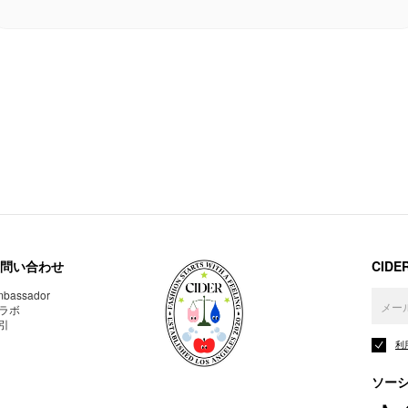
問い合わせ
CID
bassador
ラボ
引
利
ソー