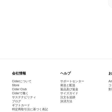
会社情報
ヘルプ
お
Ciderについて
サポートセンター
Am
Store
発送と配送
コ
Cider Club
返品及び返金
割
Ciderで働く
サイズガイド
サステナビリティ
注文を追跡
ブログ
決済方法
ギフトカード
特定商取引法に基づく表記