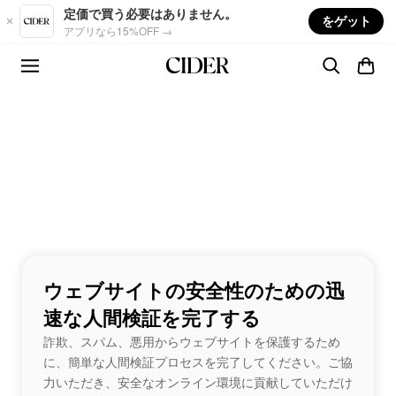
Skip to main content
定価で買う必要はありません。
をゲット
アプリなら15%OFF →
ウェブサイトの安全性のための迅
速な人間検証を完了する
詐欺、スパム、悪用からウェブサイトを保護するため
に、簡単な人間検証プロセスを完了してください。ご協
力いただき、安全なオンライン環境に貢献していただけ