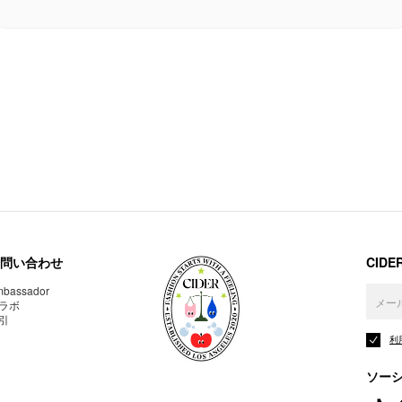
問い合わせ
CID
bassador
ラボ
引
利
ソー