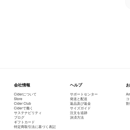
会社情報
ヘルプ
お
Ciderについて
サポートセンター
Am
Store
発送と配送
コ
Cider Club
返品及び返金
割
Ciderで働く
サイズガイド
サステナビリティ
注文を追跡
ブログ
決済方法
ギフトカード
特定商取引法に基づく表記