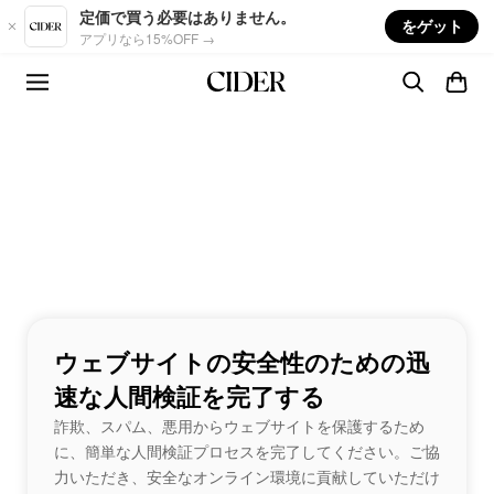
Skip to main content
定価で買う必要はありません。
をゲット
アプリなら15%OFF →
ウェブサイトの安全性のための迅
速な人間検証を完了する
詐欺、スパム、悪用からウェブサイトを保護するため
に、簡単な人間検証プロセスを完了してください。ご協
力いただき、安全なオンライン環境に貢献していただけ