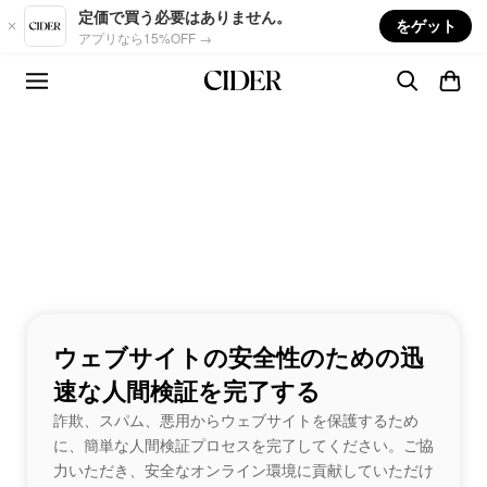
Skip to main content
定価で買う必要はありません。
をゲット
アプリなら15%OFF →
ウェブサイトの安全性のための迅
速な人間検証を完了する
詐欺、スパム、悪用からウェブサイトを保護するため
に、簡単な人間検証プロセスを完了してください。ご協
力いただき、安全なオンライン環境に貢献していただけ