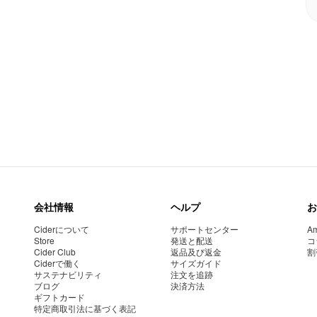
会社情報
ヘルプ
お
Ciderについて
サポートセンター
Am
Store
発送と配送
コ
Cider Club
返品及び返金
割
Ciderで働く
サイズガイド
サステナビリティ
注文を追跡
ブログ
決済方法
ギフトカード
特定商取引法に基づく表記