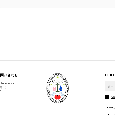
問い合わせ
CID
bassador
ラボ
引
利
ソー