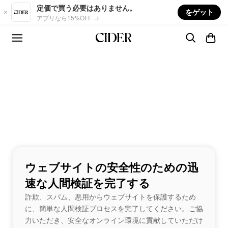
Skip to main content
定価で買う必要はありません。
をゲット
アプリなら15%OFF →
ウェブサイトの安全性のための迅
速な人間検証を完了する
詐欺、スパム、悪用からウェブサイトを保護するため
に、簡単な人間検証プロセスを完了してください。ご協
力いただき、安全なオンライン環境に貢献していただけ