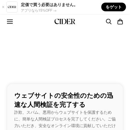
Skip to main content
定価で買う必要はありません。
をゲット
アプリなら15%OFF →
ウェブサイトの安全性のための迅
速な人間検証を完了する
詐欺、スパム、悪用からウェブサイトを保護するため
に、簡単な人間検証プロセスを完了してください。ご協
力いただき、安全なオンライン環境に貢献していただけ