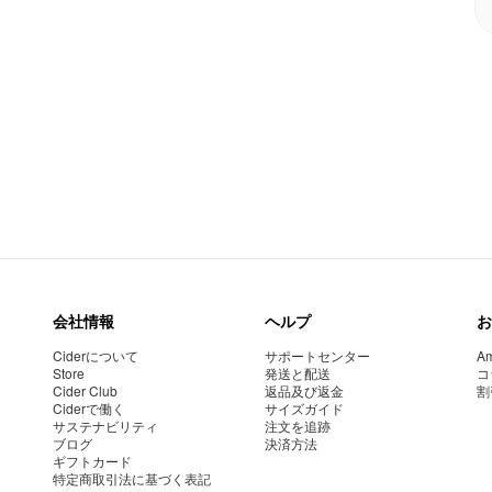
会社情報
ヘルプ
お
Ciderについて
サポートセンター
Am
Store
発送と配送
コ
Cider Club
返品及び返金
割
Ciderで働く
サイズガイド
サステナビリティ
注文を追跡
ブログ
決済方法
ギフトカード
特定商取引法に基づく表記