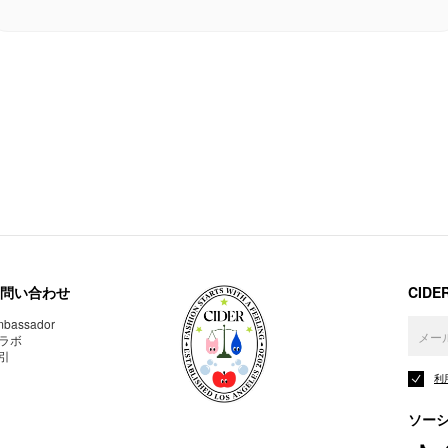
問い合わせ
CID
bassador
ラボ
引
利
ソー