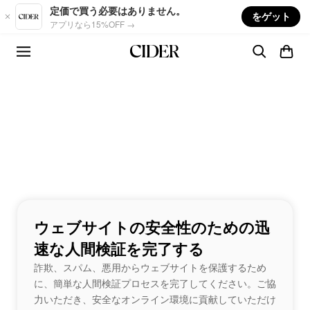
Skip to main content
定価で買う必要はありません。
をゲット
アプリなら15%OFF →
ウェブサイトの安全性のための迅
速な人間検証を完了する
詐欺、スパム、悪用からウェブサイトを保護するため
に、簡単な人間検証プロセスを完了してください。ご協
力いただき、安全なオンライン環境に貢献していただけ