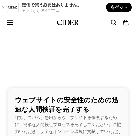
Skip to main content
定価で買う必要はありません。
をゲット
アプリなら15%OFF →
ウェブサイトの安全性のための迅
速な人間検証を完了する
詐欺、スパム、悪用からウェブサイトを保護するため
に、簡単な人間検証プロセスを完了してください。ご協
力いただき、安全なオンライン環境に貢献していただけ