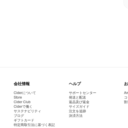
会社情報
ヘルプ
お
Ciderについて
サポートセンター
Am
Store
発送と配送
コ
Cider Club
返品及び返金
割
Ciderで働く
サイズガイド
サステナビリティ
注文を追跡
ブログ
決済方法
ギフトカード
特定商取引法に基づく表記