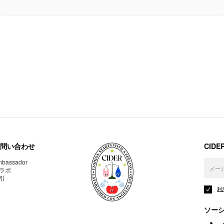
問い合わせ
CID
bassador
ラボ
引
利
ソー