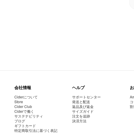
会社情報
ヘルプ
お
Ciderについて
サポートセンター
Am
Store
発送と配送
コ
Cider Club
返品及び返金
割
Ciderで働く
サイズガイド
サステナビリティ
注文を追跡
ブログ
決済方法
ギフトカード
特定商取引法に基づく表記