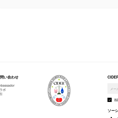
問い合わせ
CID
bassador
ラボ
引
利
ソー