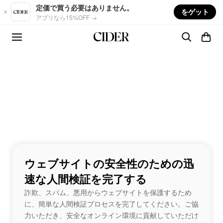
Skip to main content
定価で買う必要はありません。
をゲット
アプリなら15%OFF →
ウェブサイトの安全性のための迅
速な人間検証を完了する
詐欺、スパム、悪用からウェブサイトを保護するため
に、簡単な人間検証プロセスを完了してください。ご協
力いただき、安全なオンライン環境に貢献していただけ