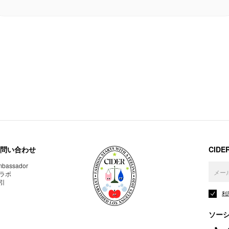
問い合わせ
CID
bassador
ラボ
引
利
ソー