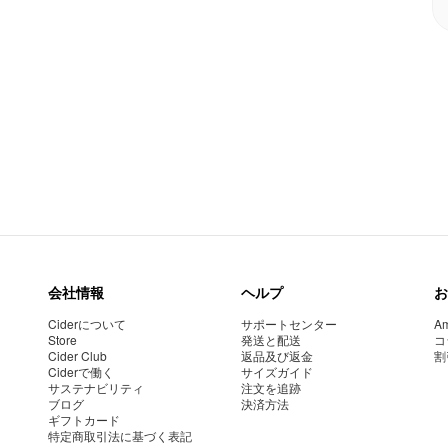
会社情報
ヘルプ
お
Ciderについて
サポートセンター
Am
Store
発送と配送
コ
Cider Club
返品及び返金
割
Ciderで働く
サイズガイド
サステナビリティ
注文を追跡
ブログ
決済方法
ギフトカード
特定商取引法に基づく表記