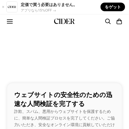
Skip to main content
定価で買う必要はありません。
をゲット
アプリなら15%OFF →
ウェブサイトの安全性のための迅
速な人間検証を完了する
詐欺、スパム、悪用からウェブサイトを保護するため
に、簡単な人間検証プロセスを完了してください。ご協
力いただき、安全なオンライン環境に貢献していただけ