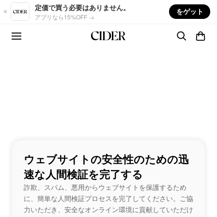
Skip to main content
定価で買う必要はありません。
をゲット
アプリなら15%OFF →
ウェブサイトの安全性のための迅
速な人間検証を完了する
詐欺、スパム、悪用からウェブサイトを保護するため
に、簡単な人間検証プロセスを完了してください。ご協
力いただき、安全なオンライン環境に貢献していただけ