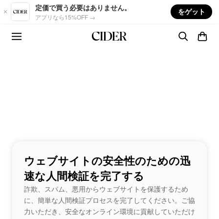
Skip to main content
定価で買う必要はありません。
をゲット
アプリなら15%OFF →
ウェブサイトの安全性のための迅
速な人間検証を完了する
詐欺、スパム、悪用からウェブサイトを保護するため
に、簡単な人間検証プロセスを完了してください。ご協
力いただき、安全なオンライン環境に貢献していただけ