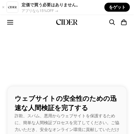
Skip to main content
定価で買う必要はありません。
をゲット
アプリなら15%OFF →
ウェブサイトの安全性のための迅
速な人間検証を完了する
詐欺、スパム、悪用からウェブサイトを保護するため
に、簡単な人間検証プロセスを完了してください。ご協
力いただき、安全なオンライン環境に貢献していただけ