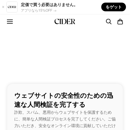
Skip to main content
定価で買う必要はありません。
をゲット
アプリなら15%OFF →
ウェブサイトの安全性のための迅
速な人間検証を完了する
詐欺、スパム、悪用からウェブサイトを保護するため
に、簡単な人間検証プロセスを完了してください。ご協
力いただき、安全なオンライン環境に貢献していただけ