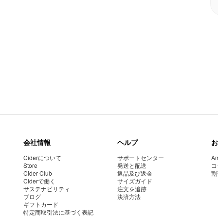
会社情報
ヘルプ
お
Ciderについて
サポートセンター
Am
Store
発送と配送
コ
Cider Club
返品及び返金
割
Ciderで働く
サイズガイド
サステナビリティ
注文を追跡
ブログ
決済方法
ギフトカード
特定商取引法に基づく表記