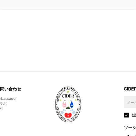
問い合わせ
CID
bassador
ラボ
引
利
ソー