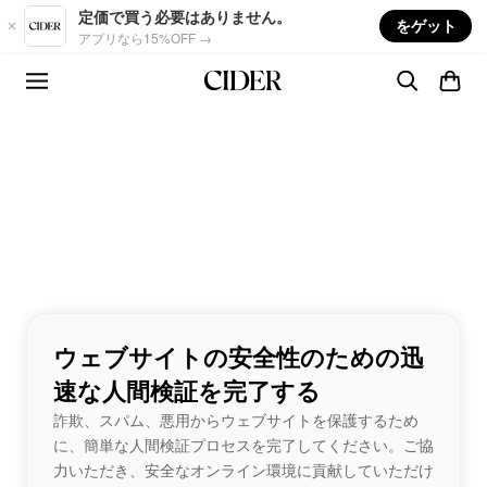
Skip to main content
定価で買う必要はありません。
をゲット
アプリなら15%OFF →
ウェブサイトの安全性のための迅
速な人間検証を完了する
詐欺、スパム、悪用からウェブサイトを保護するため
に、簡単な人間検証プロセスを完了してください。ご協
力いただき、安全なオンライン環境に貢献していただけ