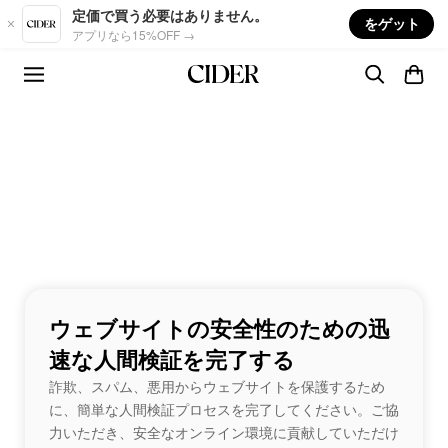
Skip to main content
定価で買う必要はありません。
をゲット
アプリなら15%OFF →
ウェブサイトの安全性のための迅
速な人間検証を完了する
詐欺、スパム、悪用からウェブサイトを保護するため
に、簡単な人間検証プロセスを完了してください。ご協
力いただき、安全なオンライン環境に貢献していただけ