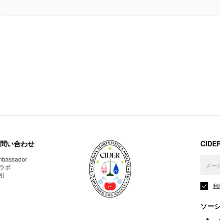
問い合わせ
CID
bassador
ラボ
引
利
ソー