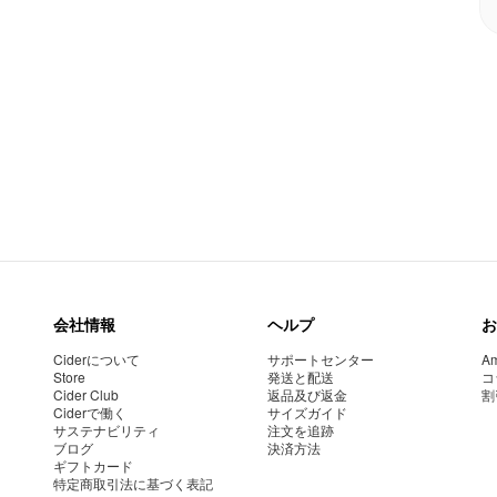
会社情報
ヘルプ
お
Ciderについて
サポートセンター
Am
Store
発送と配送
コ
Cider Club
返品及び返金
割
Ciderで働く
サイズガイド
サステナビリティ
注文を追跡
ブログ
決済方法
ギフトカード
特定商取引法に基づく表記